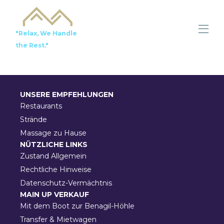
"Relax, We Handle
the Rest."
Startseite
Alle Immobilien
UNSERE EMPFEHLUNGEN
Lokale Empfehlungen
Dienstleistungen
Restaurants
Kontaktieren Sie uns
Strände
Zu verkaufen
Massage zu Hause
NÜTZLICHE LINKS
Zustand Allgemein
Rechtliche Hinweise
Datenschutz-Vermächtnis
MAIN UP VERKAUF
Mit dem Boot zur Benagil-Höhle
Transfer & Mietwagen