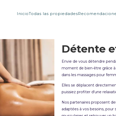
Inicio
Todas las propiedades
Recomendaciones
Détente et
Envie de vous détendre penda
moment de bien-être grâce à n
dans les massages pour femm
Elles se déplacent directemen
puissiez profiter d'une relaxat
Nos partenaires proposent de
adaptées à vos besoins, pour s
musculaires et retrouver un bi