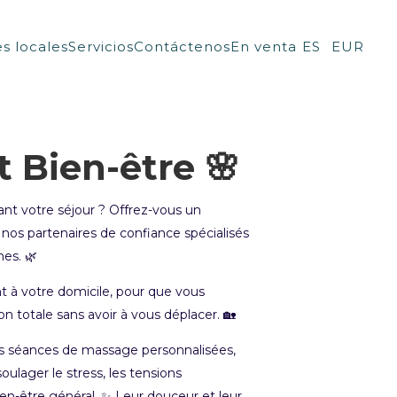
 locales
Servicios
Contáctenos
En venta
ES
EUR
 Bien-être 🌸
nt votre séjour ? Offrez-vous un
os partenaires de confiance spécialisés
es. 🌿
t à votre domicile, pour que vous
ion totale sans avoir à vous déplacer. 🏡
s séances de massage personnalisées,
oulager le stress, les tensions
en-être général. ✨ Leur douceur et leur