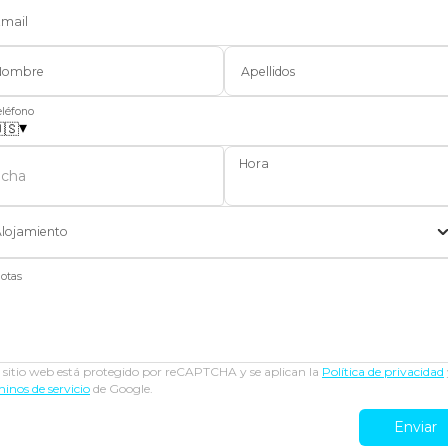
mail
Nombre
Apellidos
eléfono
▾
🇸
Hora
echa
lojamiento
otas
 sitio web está protegido por reCAPTCHA y se aplican la
Política de privacidad
inos de servicio
de Google.
Enviar