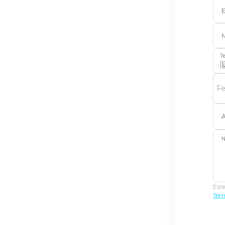
E
T

F
A
N
Este
Térm