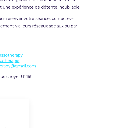
t une expérience de détente inoubliable.
our réserver votre séance, contactez-
tement via leurs réseaux sociaux ou par
assotherapy
sothérapie
herapy@gmail.com
s choyer ! 💆‍♀️🌸