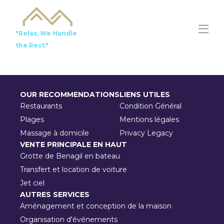
"Relax, We Handle
the Rest."
HOME
Toutes les propriétés
OUR RECOMMENDATIONS
LIENS UTILES
Local recommandations
SERVICES
Restaurants
Condition Général
CONTACT US
Plages
Mentions légales
TO SELL
Massage à domicile
Privacy Legacy
VENTE PRINCIPALE EN HAUT
Grotte de Benagil en bateau
Transfert et location de voiture
Jet ciel
AUTRES SERVICES
Aménagement et conception de la maison
Organisation d'événements