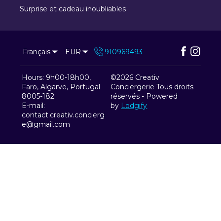
Surprise et cadeau inoubliables
Français
EUR
910969493
Hours: 9h00-18h00,
©
2026
Creativ
Faro, Algarve, Portugal
Conciergerie
Tous droits
8005-182
.
réservés
- Powered
E-mail
:
by
Lodgify
contact.creativ.concierg
e@gmail.com