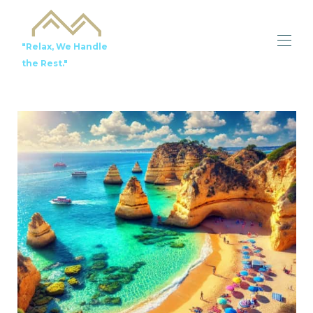
"Relax, We Handle
the Rest."
Bem-vindo
Todas as propriedades
Recomendações locais
Serviços
Contate-nos
À venda