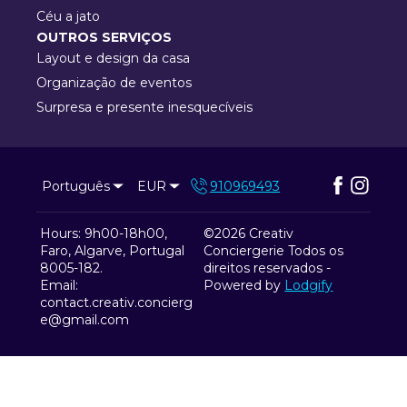
Céu a jato
OUTROS SERVIÇOS
Layout e design da casa
Organização de eventos
Surpresa e presente inesquecíveis
Português
EUR
910969493
Hours: 9h00-18h00,
©
2026
Creativ
Faro, Algarve, Portugal
Conciergerie
Todos os
8005-182
.
direitos reservados
-
Email
:
Powered by
Lodgify
contact.creativ.concierg
e@gmail.com