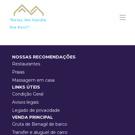
"Relax, We Handle
the Rest."
Bem-vindo
Todas as propriedades
NOSSAS RECOMENDAÇÕES
Recomendações locais
Serviços
Restaurantes
Contate-nos
Praias
À venda
Massagem em casa
LINKS ÚTEIS
Condição Geral
Avisos legais
Legado de privacidade
VENDA PRINCIPAL
Gruta de Benagil de barco
Transfer e aluguel de carro